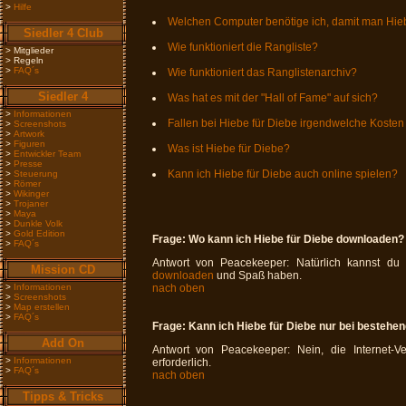
>
Hilfe
Welchen Computer benötige ich, damit man Hieb
Siedler 4 Club
Wie funktioniert die Rangliste?
> Mitglieder
> Regeln
>
FAQ´s
Wie funktioniert das Ranglistenarchiv?
Siedler 4
Was hat es mit der "Hall of Fame" auf sich?
>
Informationen
Fallen bei Hiebe für Diebe irgendwelche Kosten
>
Screenshots
>
Artwork
>
Figuren
Was ist Hiebe für Diebe?
>
Entwickler Team
>
Presse
Kann ich Hiebe für Diebe auch online spielen?
>
Steuerung
>
Römer
>
Wikinger
>
Trojaner
>
Maya
>
Dunkle Volk
>
Gold Edition
Frage:
Wo kann ich Hiebe für Diebe downloaden?
>
FAQ´s
Antwort von Peacekeeper: Natürlich kannst d
Mission CD
downloaden
und Spaß haben.
>
Informationen
nach oben
>
Screenshots
>
Map erstellen
>
FAQ´s
Frage:
Kann ich Hiebe für Diebe nur bei bestehen
Add On
Antwort von Peacekeeper: Nein, die Internet-
>
Informationen
erforderlich.
>
FAQ´s
nach oben
Tipps & Tricks