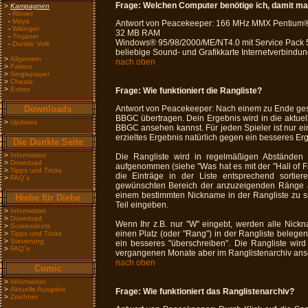
Frage:
Welchen Computer benötige ich, damit man
>
Kampagnen
-
Römer
-
Maya
Antwort von Peacekeeper: 166 MHz MMX Pentium
-
Wikinger
32 MB RAM
-
Trojaner
Windows® 95/98/2000/ME/NT4.0 mit Service Pack 
-
Dunkle Volk
beliebige Sound- und Grafikkarte Internetverbindu
>
Allgemein
nach oben
>
Fakten
>
Singleplayer
>
Cheatz
>
Extras
Frage:
Wie funktioniert die Rangliste?
Downloads
Antwort von Peacekeeper: Nach einem zu Ende gesp
BBGC übertragen. Dein Ergebnis wird in die aktuel
>
Updates
BBGC ansehen kannst. Für jeden Spieler ist nur ein
erzieltes Ergebnis natürlich gegen ein besseres Er
Die Dunkle Seite
>
Information
Die Rangliste wird in regelmäßigen Abständen 
>
Download
aufgenommen (siehe "Was hat es mit der "Hall of Fa
>
Tipps und Tricks
die Einträge in der Liste entsprechend sortie
>
FAQ´s
gewünschten Bereich der anzuzeigenden Ränge au
einem bestimmten Nickname in der Rangliste zu s
Hiebe für Diebe
Teil eingeben.
>
Information
>
Download
Wenn Ihr z.B. nur "W" eingebt, werden alle Nickn
>
Screenshots
einen Platz (oder "Rang") in der Rangliste belegen
>
Tipps und Tricks
>
Steuerung
ein besseres "überschreiben". Die Rangliste wir
>
FAQ´s
vergangenen Monate aber im Ranglistenarchiv ans
nach oben
Comic
>
Information
>
Aktuelle Ausgabe
Frage:
Wie funktioniert das Ranglistenarchiv?
>
Zeichner