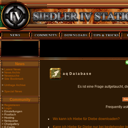
News
>
Latest News
>
News Archiv
a q D a t a b a s e
>
Newssuche
>
Site Bookmark
>
Umfrage Archive
Es ist eine Frage aufgetaucht, d
>
Special News
Community
>
Registrieren
Frequently as
>
Login
> Einstellungen
> Postfach
> Hosting
Wo kann ich Hiebe für Diebe downloaden?
> Netiquette
> Chatgallery
Kann ich Hiebe für Diebe nur bei bestehender I
> E-Cards