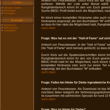
Antwort von Peacekeeper: Durch Klick auf die Spal
Links
sortieren. Mithilfe der Liste unter Monat wähl
Ranglistenbereich könnt ihr den von Euch gewü
>
Offizielle Seiten
>
Clanpages
Suche BBGC-Profil bietet euch die Möglichkeit, na
>
Fanpages
Ihr könnt einen kompletten Nickname oder auch nur
Kontakt
Nicknames angezeigt, die den Buchstaben "W" enthal
so dass ihr hier stets die Möglichkeit habt, Rangl
>
Impressum
>
Datenschutz
nach oben
>
Copyrights
Frage:
Was hat es mit der "Hall of Fame" auf sic
Antwort von Peacekeeper: In der "Hall of Fame" we
Die "Hall of Fame" wird niemals gelöscht, so dass d
Durch Klick auf die Spaltenüberschriften könnt ihr
Ranglistenbereich könnt ihr den von Euch gewü
BBGC-Profil habt ihr die Möglichkeit, nach einem
kompletten Nickname oder auch nur einen Teil e
angezeigt, die den Buchstaben "W" enthalten.
nach oben
Frage:
Fallen bei Hiebe für Diebe irgendwelche K
Antwort von Peacekeeper: Als Download ist das 
möchtest, fallen lediglich die Verbindungsgebühre
ist zusammen mit zahlreichen Specials für rund 10 M
nach oben
Frage:
Was ist Hiebe für Diebe?